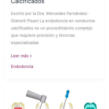
Calcificados
Escrito por la Dra. Mercedes Fernández-
Gianotti Pisani La endodoncia en conductos
calcificados es un procedimiento complejo
que requiere precisión y técnicas
especializadas
Cómo
Leer más »
Realizar
Endodoncia
una
Endodoncia
en
Casos
de
Conductos