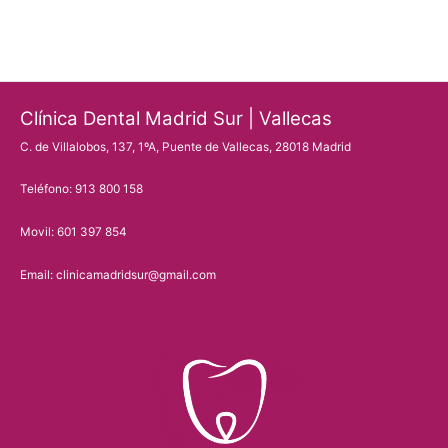
cuándo
se
recomienda
hacer
Clínica Dental Madrid Sur | Vallecas
y
C. de Villalobos, 137, 1ºA, Puente de Vallecas, 28018 Madrid
por
qué
Teléfono: 913 800 158
la
Movil: 601 397 854
necesitas?
Email: clinicamadridsur@gmail.com