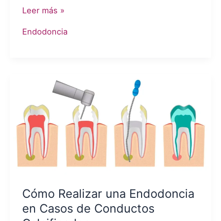
Protección
Leer más »
de
Endodoncia
las
muelas
endodonciadas:
¿Por
qué
es
clave
restaurarlas
con
coronas
o
Cómo Realizar una Endodoncia
incrustaciones?
en Casos de Conductos