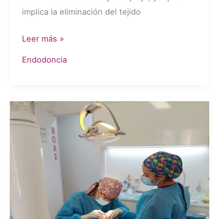
implica la eliminación del tejido
Precio
Leer más »
de
Endodoncia
la
Endodoncia
en
Madrid
|
Dra.
Pisani