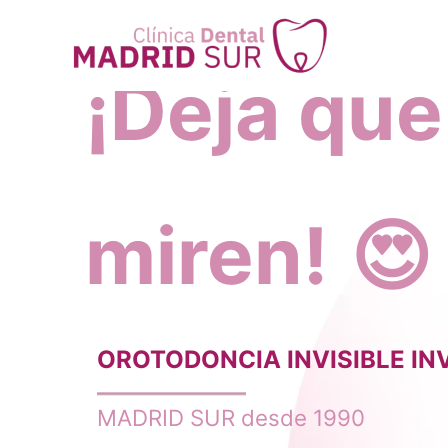
Ir
al
¡Deja que
contenido
miren!
😍
OROTODONCIA INVISIBLE IN
MADRID SUR desde 1990