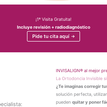
¡1ª Visita Gratuita!
Incluye revisión + radiodiagnóstico
Pide tu cita aquí
INVISALIGN® al mejor pr
La Ortodoncia Invisible s
¿Te imaginas corregir tu
solución perfecta, utiliz
pueden
quitar y poner f
ecialista: