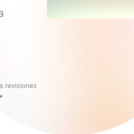
a
as revisiones
💕