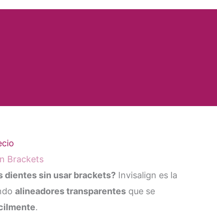
ecio
in Brackets
s dientes sin usar brackets?
Invisalign es la
ando
alineadores transparentes
que se
ácilmente
.