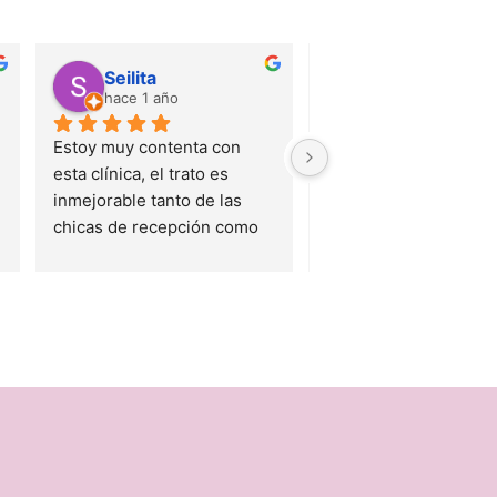
Seilita
Ana Pérez
hace 1 año
hace 1 año
Estoy muy contenta con 
Estuve ayer por prime
esta clínica, el trato es 
en esta Clínica por 
inmejorable tanto de las 
recomendación y no 
chicas de recepción como 
estar más que agradec
de los doctores/as. Te 
La atención cercana a 
hacen sentir a gusto y dan 
super profesional de Y
mucha confianza. Esta 
Ashley, sobretodo por
mañana me he realizado un 
situación que me entr
mantenimiento y el doctor 
ansiedad cuando teng
me ha explicado a la 
ir al dentista. Y ya para
perfección cómo llevar una 
completar el Dr Miguel
correcta higiene dental, 
Chaparro un 10 como 
nunca me habían explicado 
profesional y persona,
cómo hacerlo y de una 
explicándome con pac