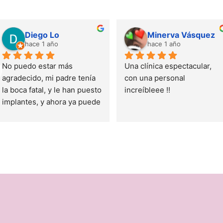
Diego Lo
Minerva Vásquez
hace 1 año
hace 1 año
No puedo estar más 
Una clínica espectacular, 
agradecido, mi padre tenía 
con una personal 
la boca fatal, y le han puesto 
increíbleee !!
implantes, y ahora ya puede 
comer de todo. Desde el 
principio nos transmitieron 
mucha confianza, con un 
precio muy ajustado y no 
podemos estar más 
contentos. Muchas gracias 
por todo