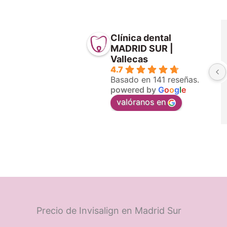
Clínica dental
MADRID SUR |
Vallecas
4.7
Basado en 141 reseñas.
powered by
G
o
o
g
l
e
valóranos en
Precio de Invisalign en Madrid Sur