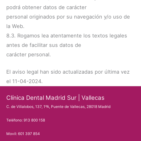
podrá obtener datos de carácter
personal originados por su navegación y/o uso de
la Web.
8.3. Rogamos lea atentamente los textos legales
antes de facilitar sus datos de
carácter personal.
El aviso legal han sido actualizadas por última vez
el 11-04-2024.
Clínica Dental Madrid Sur | Vallecas
C. de Villalobos, 137, 1ºA, Puente de Vallecas, 28018 Madrid
Teléfono: 913 800 158
Movil: 601 397 854