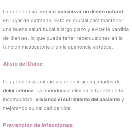
lo ha 
ndo 
reali
muc
La endodoncia permite
conservar un diente natural
zado 
ha 
en lugar de extraerlo. Esto es crucial para mantener
geni
conf
una buena salud bucal a largo plazo y evitar la pérdida
al 
anza.
de dientes, lo que puede tener repercusiones en la
tamb
Todo
ién.
perf
función masticatoria y en la apariencia estética.
Más 
ecto.
tarde 
Volv
Alivio del Dolor:
me 
eré 
han 
sie
hech
pre. 
Los problemas pulpares suelen ir acompañados de
o 
Muc
dolor intenso
. La endodoncia elimina la fuente de la
una 
has 
incomodidad,
aliviando el sufrimiento del paciente
y
extra
grac
mejorando su calidad de vida.
cció
as a 
n de 
todo
muel
s
Prevención de Infecciones:
a 