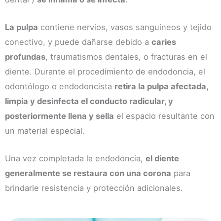
ron 
muc
nal 
muc
ha 
de 
La pulpa
contiene nervios, vasos sanguíneos y tejido
ha 
confi
Yeri
confi
anza. 
a, 
conectivo, y puede dañarse debido a
caries
anza, 
Esta 
Ashl
profundas
, traumatismos dentales, o fracturas en el
con 
mañ
ey, 
diente. Durante el procedimiento de endodoncia, el
un 
ana 
sobr
odontólogo o endodoncista
retira la pulpa afectada,
preci
me 
etod
o 
he 
o por
limpia y desinfecta el conducto radicular, y
muy 
reali
mi 
posteriormente llena y sella
el espacio resultante con
ajust
zado 
situ
un material especial.
ado 
un 
ción 
y no 
mant
que 
Una vez completada la endodoncia,
el diente
pode
enim
me 
mos 
iento 
entra
generalmente se restaura con una corona
para
estar 
y el 
ansi
brindarle resistencia y protección adicionales.
más 
doct
edad
cont
or 
cua
ento
me 
do 