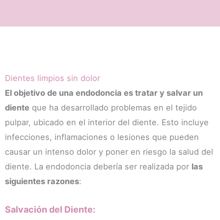
a me 
com
habí
o 
an 
prof
expli
esio
cado 
nal y
cóm
pers
o 
ona, 
Dientes limpios sin dolor
hace
expl
El objetivo de una endodoncia es tratar y salvar un
rlo y 
cán
diente
que ha desarrollado problemas en el tejido
de 
ome 
una 
con 
pulpar, ubicado en el interior del diente. Esto incluye
man
paci
infecciones, inflamaciones o lesiones que pueden
era 
enci
causar un intenso dolor y poner en riesgo la salud del
tan 
a 
diente. La endodoncia debería ser realizada por
las
clara
cada
, la 
deta
siguientes razones
:
chica 
le y 
que 
tran
Salvación del Diente:
me 
miti