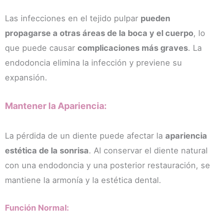
com
Las infecciones en el tejido pulpar
pueden
pleja 
propagarse a otras áreas de la boca y el cuerpo
, lo
y la 
doct
que puede causar
complicaciones más graves
. La
ora 
endodoncia elimina la infección y previene su
ha 
expansión.
sido 
de 
10, al 
Mantener la Apariencia:
igual 
que 
La pérdida de un diente puede afectar la
apariencia
la 
estética de la sonrisa
. Al conservar el diente natural
auxili
ar.
con una endodoncia y una posterior restauración, se
Reco
mantiene la armonía y la estética dental.
mien
do 
Función Normal:
esta 