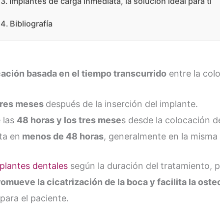
Implantes de carga inmediata, la solución ideal para ti
Bibliografía
cación basada en el tiempo transcurrido
entre la colo
tres meses
después de la inserción del implante.
 las
48 horas y los tres mese
s desde la colocación d
ta en
menos de 48 horas
, generalmente en la misma 
mplantes dentales
según la duración del tratamiento, p
mueve la cicatrización de la boca y facilita la ost
 para el paciente.