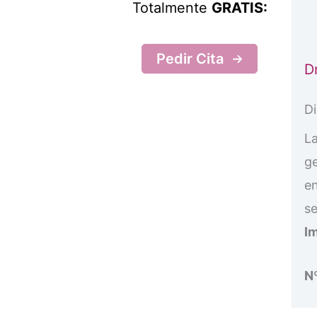
Totalmente
GRATIS:
Pedir Cita
D
Di
L
ge
en
se
Im
N