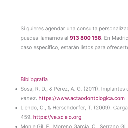
Si quieres agendar una consulta personaliza
puedes llamarnos al
913 800 158
. En Madri
caso específico, estarán listos para ofrecert
Bibliografía
Sosa, R. D., & Pérez, A. G. (2011). Implantes
venez
.
https://www.actaodontologica.com
Liendo, C., & Herschdorfer, T. (2009). Carg
459.
https://ve.scielo.org
Monje Gil, F., Moreno García, C., Serrano Gil