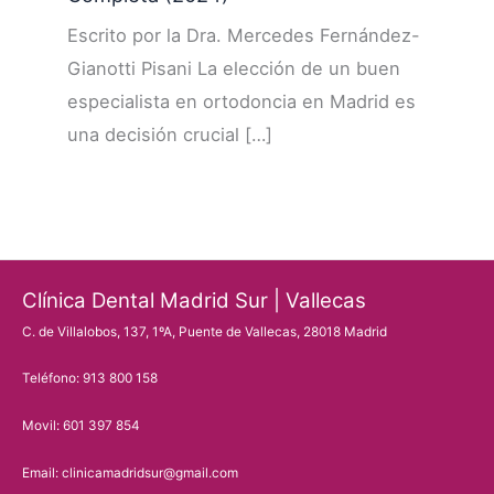
Escrito por la Dra. Mercedes Fernández-
Gianotti Pisani La elección de un buen
especialista en ortodoncia en Madrid es
una decisión crucial […]
Clínica Dental Madrid Sur | Vallecas
C. de Villalobos, 137, 1ºA, Puente de Vallecas, 28018 Madrid
Teléfono: 913 800 158
Movil: 601 397 854
Email: clinicamadridsur@gmail.com