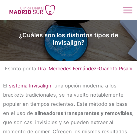
Ir
al
contenido
¿Cuáles son los distintos tipos de
Invisalign?
Escrito por la
Dra. Mercedes Fernández-Gianotti Pisani
El
sistema Invisalign
, una opción moderna a los
brackets tradicionales, se ha vuelto notablemente
popular en tiempos recientes. Este método se basa
en el uso de
alineadores transparentes y removibles
,
que son casi invisibles y se pueden extraer al
momento de comer. Ofrecen los mismos resultados